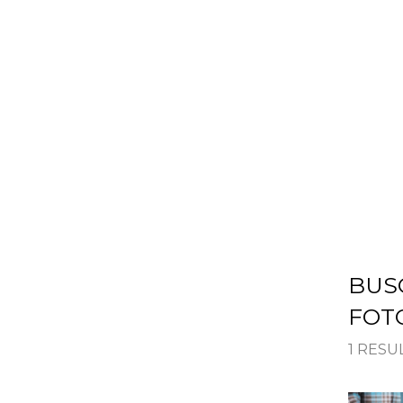
HOME
SOLUÇÕES
BUS
FOT
1 RES