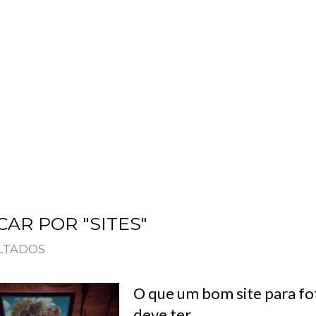
PLANOS
SOBRE
BLOG
CONTATO
AR POR "SITES"
ULTADOS
O que um bom site para f
deve ter