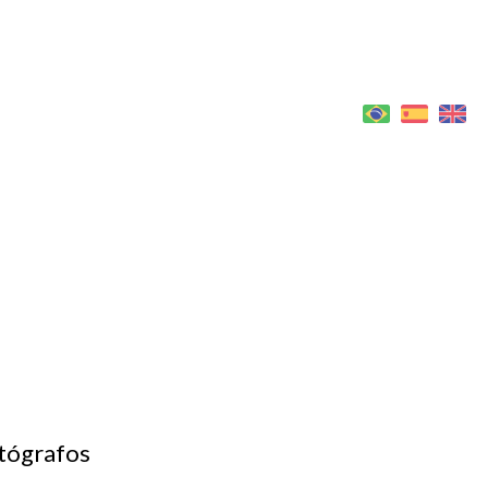
LOGIN
otógrafos