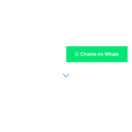
Chama no Whats
Eles geram renda
com o Site EPICS: