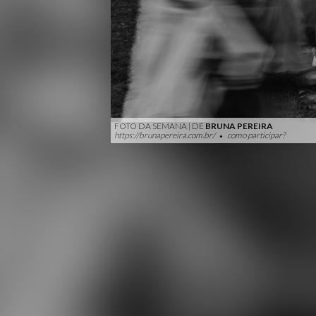
FOTO DA SEMANA | DE
BRUNA PEREIRA
https://brunapereira.com.br/
como participar?
●