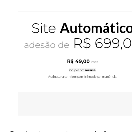
Automátic
Site
R$ 699,
adesão de
R$ 49,00
/mês
no plano
mensal
Assinatura sem tempo mínimo de permanência.