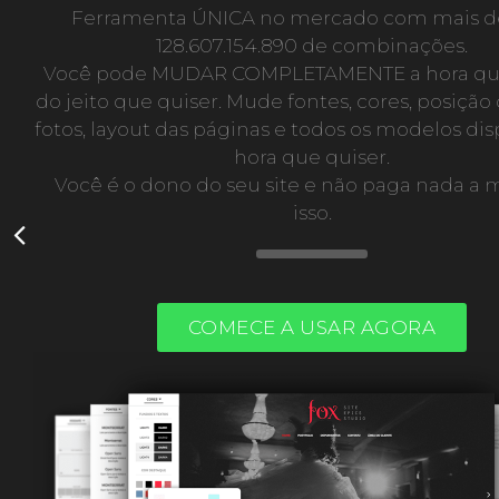
Ferramenta ÚNICA no mercado com mais de
128.607.154.890 de combinações.
Você pode MUDAR COMPLETAMENTE a hora que
do jeito que quiser. Mude fontes, cores, posiçã
fotos, layout das páginas e todos os modelos dis
hora que quiser.
Você é o dono do seu site e não paga nada a 
isso.
COMECE A USAR AGORA