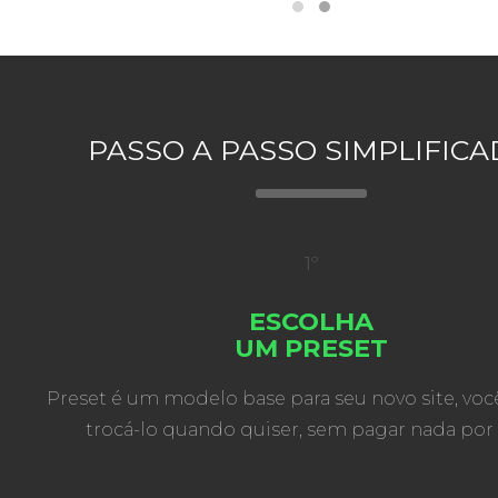
PASSO A PASSO SIMPLIFIC
1º
ESCOLHA
UM PRESET
Preset é um modelo base para seu novo site, vo
trocá-lo quando quiser, sem pagar nada por 