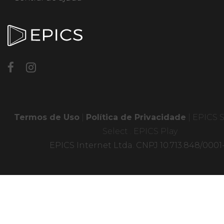
Termos de Uso
|
Política de Privacidade
|
EPICS S
Select
.
EPICS Play
EPICS Internet Ltda. CNPJ 10.713.848/0001-