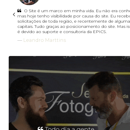
O Site é um marco em minha vida. Eu não era conh
mas hoje tenho visibilidade por causa do site. Eu receb
solicitações de toda região, e recentemente de alguma
capitais. Tudo graças ao posicionamento do site. Mas i
é devido ao suporte e consultoria da EPICS.
Leandro Marttins
Todo dia a gente