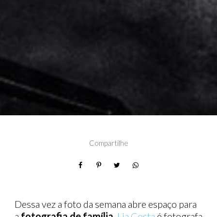
Compartilhe
Dessa vez a foto da semana abre espaço para
a
fotografia de família
.
Lia Costa
é fotografa