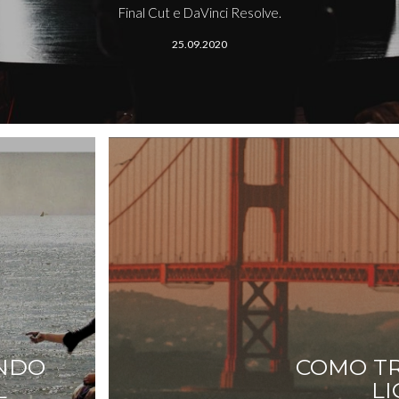
Final Cut e DaVinci Resolve.
25.09.2020
ANDO
COMO TR
L
L