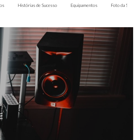
nos
Histórias de Sucesso
Equipamentos
Foto da Seman
E
,