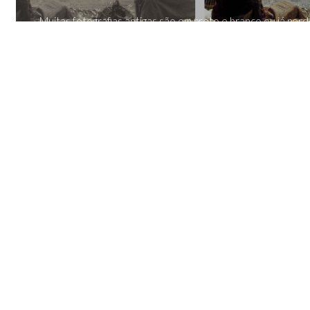
Muitas fotografias antigas são em preto e branco ou já per
das suas cores, ficando opacas com o tempo. Felizmente, a (IA
17.08.2023