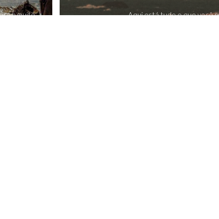
deram muito
Aqui está tudo o que você pr
) trouxe ...
Mini-curso