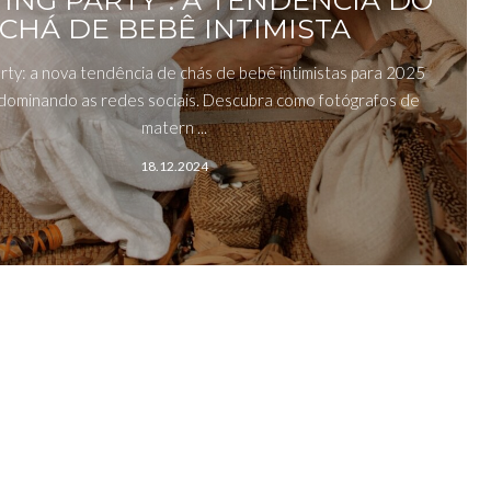
ING PARTY": A TENDÊNCIA DO
CHÁ DE BEBÊ INTIMISTA
rty: a nova tendência de chás de bebê intimistas para 2025
dominando as redes sociais. Descubra como fotógrafos de
matern ...
18.12.2024