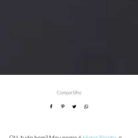
Compartilhe
Olá, tudo bem? Meu nome é
Higor Riente
, e