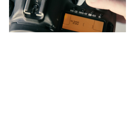
ShareGrid
Quando o ASA se tornou ISO?
A transição oficial do ASA para o ISO
ocorreu em 1987
. No entanto, o processo de
unificação dos padrões de sensibilidade à luz
teve início em 1974, quando a
International