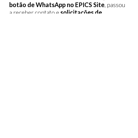
botão de WhatsApp no EPICS Site
, passou
a receber contato e
solicitações de
orçamento
de noivas de todo país, e não só
da sua região.
O fotógrafo também fala sobre os frutos que
colhe pela dedicação de manter o
site sempre
atualizado
. "É importante se dedicar a
manter seus melhores trabalhos no site, suas
melhores fotos na Home, o resultado disso é
que estou bem satisfeito com os acessos e os
números de orçamentos".
Converse com um consultor
EPICS no Whats