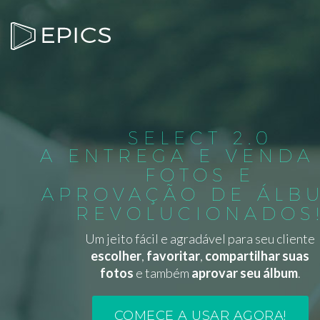
SELECT 2.0
A ENTREGA E VENDA
FOTOS E
APROVAÇÃO DE ÁLB
REVOLUCIONADOS
Um jeito fácil e agradável para seu cliente
escolher
,
favoritar
,
compartilhar suas
fotos
e também
aprovar seu álbum
.
COMECE A USAR AGORA!