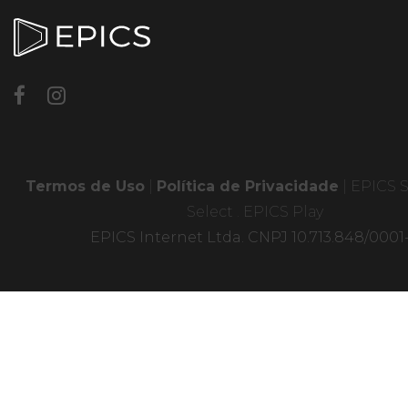
Termos de Uso
|
Política de Privacidade
|
EPICS S
Select
.
EPICS Play
EPICS Internet Ltda. CNPJ 10.713.848/0001-