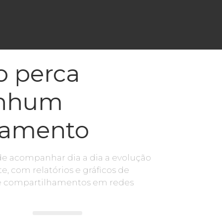
 perca
nhum
çamento
e acompanhar dia a dia a evolução
te, com relatórios e gráficos de
e compartilhamentos em redes