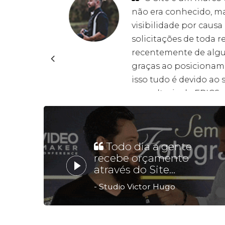
inga
não era conhecido, m
visibilidade por causa
solicitações de toda r
lera
recentemente de algu
graças ao posicioname
e
isso tudo é devido ao 
consultoria da EPICS.
Leandro Marttins
Todo dia a gente
recebe orçamento
através do Site...
- Studio Victor Hugo