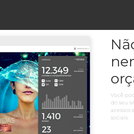
Não
ne
or
Você pod
do seu si
acessos 
sociais.