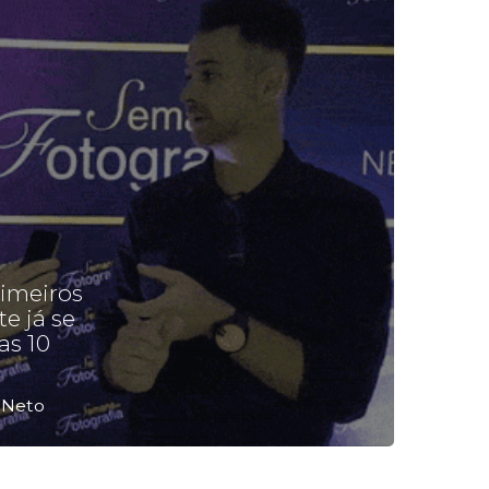
 plataformas do meu site,
va atualizar e acessar as áreas
rativas. Já era cliente do select a
 anos e sempre amei demais a
imples, elegante, segura e rápida
s clientes escolherem suas fotos
acho que demorei demais para ter
e Epics.
Lourenço
imeiros
e já se
s 10
 Neto