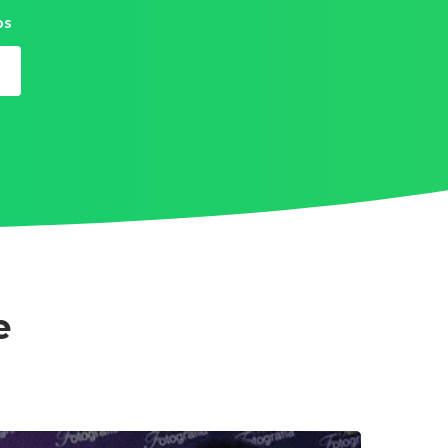
os
e
re tive muita dificuldade com as