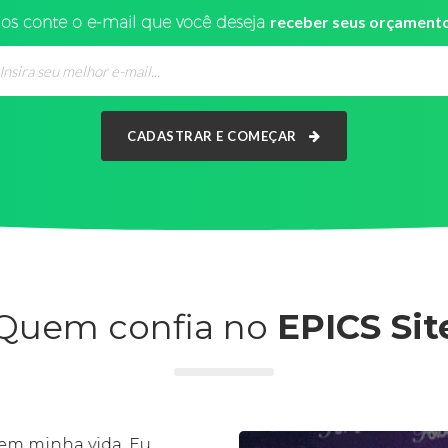
os conte o e-mail que você deseja
receber seus orçament
CADASTRAR E COMEÇAR
Quem confia no
EPICS Sit
em minha vida. Eu
Semp