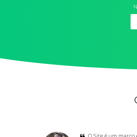
N
O Site é um marco 