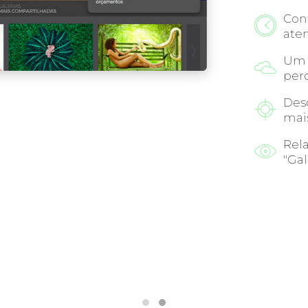
Cont
aten
Um l
per
Desc
mais
Rela
"Gal