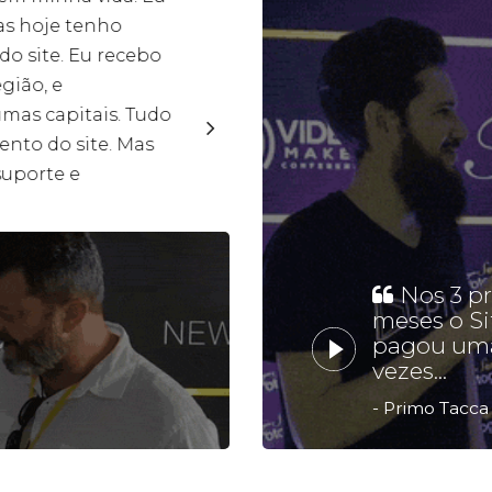
as hoje tenho
antigas
 do site. Eu recebo
detesta
egião, e
administ
mas capitais. Tudo
muitos
nto do site. Mas
forma s
suporte e
dos meu
e hoje 
meu sit
Dai 
Nos 3 pr
meses o Sit
pagou uma
vezes...
- Primo Tacca